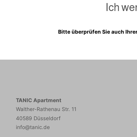
Ich we
Bitte überprüfen Sie auch Ihr
TANIC Apartment
Walther-Rathenau Str. 11
40589 Düsseldorf
info@tanic.de